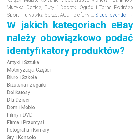
Muzyka Odzież, Buty i Dodatki Ogród i Taras Podróże
W
Sport i Turystyka Sprzęt AGD Telefony …
Sigue leyendo
→
W jakich kategoriach eBay
jakich
kateg
należy obowiązkowo podać
eBay
należ
identyfikatory produktów?
obow
poda
Antyki i Sztuka
ident
Motoryzacja: Części
prod
Biuro i Szkoła
Biżuteria i Zegarki
Delikatesy
Dla Dzieci
Dom i Meble
Filmy i DVD
Firma i Przemysł
Fotografia i Kamery
Gry i Konsole