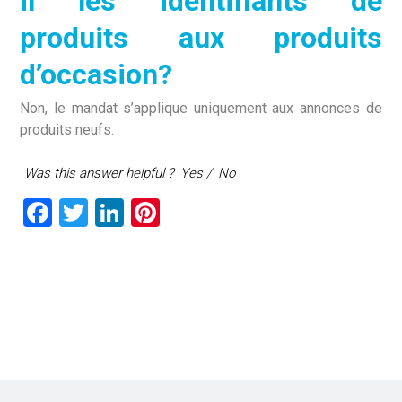
il les identifiants de
produits aux produits
d’occasion?
Non, le mandat s’applique uniquement aux annonces de
produits neufs.
Was this answer helpful ?
Yes
/
No
F
T
Li
Pi
a
wi
nk
nt
ce
tt
e
er
b
er
dI
es
o
n
t
ok