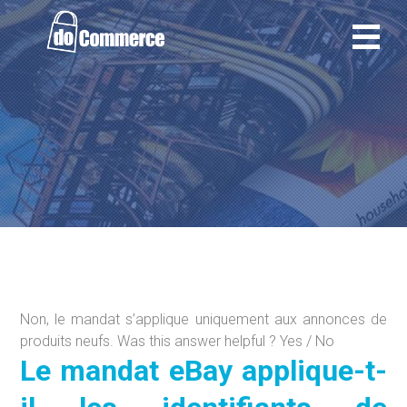
Ir
al
contenido
Non, le mandat s’applique uniquement aux annonces de
produits neufs. Was this answer helpful ? Yes / No
Le mandat eBay applique-t-