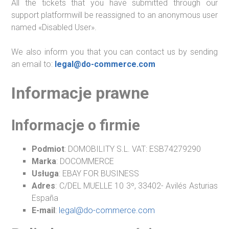
All the tickets that you have submitted through our
support platformwill be reassigned to an anonymous user
named «Disabled User».
We also inform you that you can contact us by sending
an email to:
legal@do-commerce.com
Informacje prawne
Informacje o firmie
Podmiot
: DOMOBILITY S.L. VAT: ESB74279290
Marka
: DOCOMMERCE
Usługa
: EBAY FOR BUSINESS
Adres
: C/DEL MUELLE 10 3º, 33402- Avilés Asturias
España
E-mail
:
legal@do-commerce.com