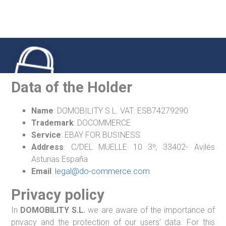
Ir
al
contenido
Legal Notice
Data of the Holder
Name
: DOMOBILITY S.L. VAT: ESB74279290
Trademark
: DOCOMMERCE
Service
: EBAY FOR BUSINESS
Address
: C/DEL MUELLE 10 3º, 33402- Avilés
Asturias España
Email
:
legal@do-commerce.com
Privacy policy
In
DOMOBILITY S.L.
we are aware of the importance of
privacy and the protection of our users’ data. For this