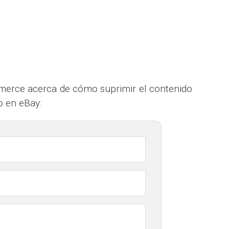
Contacto
Conmutador de idioma
ommerce acerca de cómo suprimir el contenido
o en eBay: