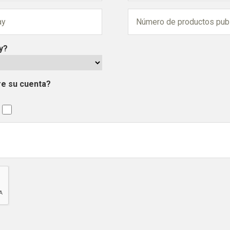
y?
re su cuenta?