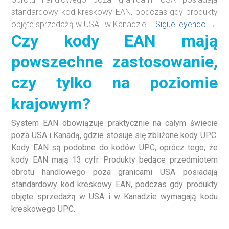
standardowy kod kreskowy EAN, podczas gdy produkty
Czy
objęte sprzedażą w USA i w Kanadzie …
Sigue leyendo
→
Czy kody EAN mają
kody
EAN
powszechne zastosowanie,
mają
pows
czy tylko na poziomie
zasto
czy
krajowym?
tylko
na
System EAN obowiązuje praktycznie na całym świecie
pozio
poza USA i Kanadą, gdzie stosuje się zbliżone kody UPC.
kraj
Kody EAN są podobne do kodów UPC, oprócz tego, że
kody EAN mają 13 cyfr. Produkty będące przedmiotem
obrotu handlowego poza granicami USA posiadają
standardowy kod kreskowy EAN, podczas gdy produkty
objęte sprzedażą w USA i w Kanadzie wymagają kodu
kreskowego UPC.