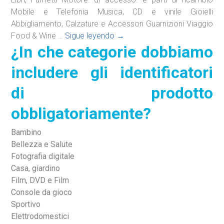
Mobile e Telefonia Musica, CD e vinile Gioielli
Abbigliamento, Calzature e Accessori Guarnizioni Viaggio
¿In
Food & Wine …
Sigue leyendo
→
¿In che categorie dobbiamo
che
categorie
includere gli identificatori
dobbiamo
includere
di prodotto
gli
identificatori
obbligatoriamente?
di
prodotto
Bambino
obbligatoriamente?
Bellezza e Salute
Fotografia digitale
Casa, giardino
Film, DVD e Film
Console da gioco
Sportivo
Elettrodomestici