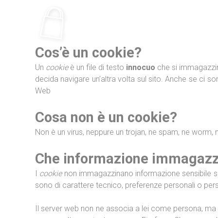
Ir
al
contenido
Cos’è un cookie?
Un
cookie
è un file di testo
innocuo
che si immagazzin
decida navigare un’altra volta sul sito. Anche se ci 
Web
Cosa non è un cookie?
Non è un virus, neppure un trojan, ne spam, ne worm,
Che informazione immagazz
I
cookie
non immagazzinano informazione sensibile su di
sono di carattere tecnico, preferenze personali o pers
Il server web non ne associa a lei come persona, ma a