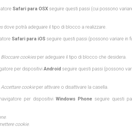
gatore
Safari para OSX
seguire questi passi (cui possono variare
es
dove potrà adeguare il tipo di blocco a realizzare.
gatore
Safari para iOS
seguire questi passi (possono variare in f
e
Bloccare cookies
per adeguare il tipo di blocco che desidera.
gatore per dispositivi
Android
seguire questi passi (possono varia
.
e
Accettare cookie
per attivare o disattivare la casella.
avigatore per dispositivi
Windows Phone
seguire questi pa
one
.
mettere cookie
.