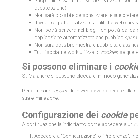
Shop online: Sara impossibile realizzare compre 
quest’opzione).
Non sarà possibile personalizzare le sue preferen
Il web non potrà realizzare analitiche web sui visit
Non potrà scrivere nel blog, non potrà carica
applicazione automatizzata che pubblica
spam
.
Non sarà possibile mostrare pubblicità classificat
Tutti i social network utilizzano
cookies
, se quel
Si possono eliminare i
cooki
Si. Ma anche si possono bloccare, in modo generalizz
Per eliminare i
cookie
di un web deve accedere alla sez
sua eliminazione.
Configurazione dei
cookie
pe
A continuazione la indichiamo come accedere a un
c
Accedere a “Configurazione” o “Preferenze”, medi