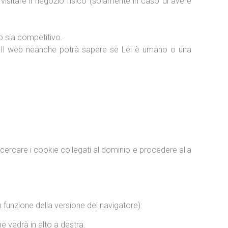
visitare il negozio fisico (solamente in caso di avere
web sia competitivo.
ti. Il web neanche potrà sapere se Lei è umano o una
cercare i cookie collegati al dominio e procedere alla
n funzione della versione del navigatore):
e vedrà in alto a destra.