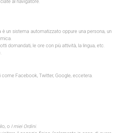
iate al navigatore.
ga è un sistema automatizzato oppure una persona, un
amica.
tti domandati, le ore con più attività, la lingua, etc.
.
erni come Facebook, Twitter, Google, eccetera.
ilo, o
I miei Ordini
.