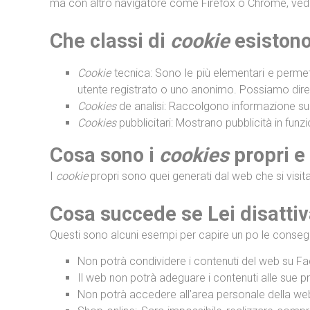
ma con altro navigatore come Firefox o Chrome, vedr
Che classi di
cookie
esiston
Cookie
tecnica: Sono le più elementari e perme
utente registrato o uno anonimo. Possiamo dire c
Cookies
de analisi: Raccolgono informazione sul ti
Cookies
pubblicitari: Mostrano pubblicità in funz
Cosa sono i
cookies
propri e 
I
cookie
propri sono quei generati dal web che si visita
Cosa succede se Lei disattiv
Questi sono alcuni esempi per capire un po le conseg
Non potrà condividere i contenuti del web su Fac
Il web non potrà adeguare i contenuti alle sue 
Non potrà accedere all’area personale della we