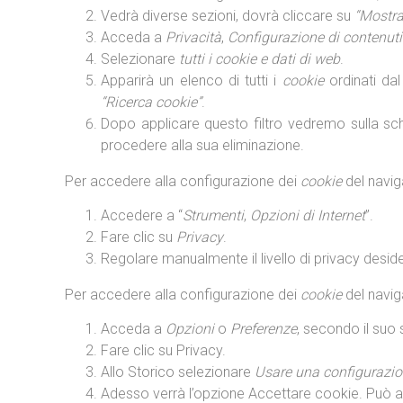
Vedrà diverse sezioni, dovrà cliccare su
“Mostra
Acceda a
Privacità
,
Configurazione di contenuti
Selezionare
tutti i cookie e dati di web
.
Apparirà un elenco di tutti i
cookie
ordinati dal
“Ricerca cookie”
.
Dopo applicare questo filtro vedremo sulla s
procedere alla sua eliminazione.
Per accedere alla configurazione dei
cookie
del navi
Accedere a “
Strumenti
,
Opzioni di Internet
”.
Fare clic su
Privacy
.
Regolare manualmente il livello di privacy desid
Per accedere alla configurazione dei
cookie
del navi
Acceda a
Opzioni
o
Preferenze
, secondo il suo
Fare clic su Privacy.
Allo Storico selezionare
Usare una configurazion
Adesso verrà l’opzione Accettare cookie. Può att