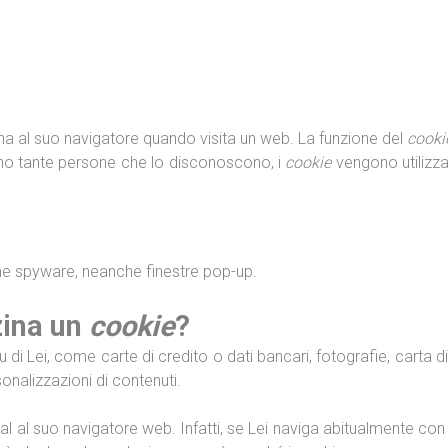
Servicios
Proyectos
Noticias
Blog
a al suo navigatore quando visita un web. La funzione del
cooki
sono tante persone che lo disconoscono, i
cookie
vengono utilizzat
 ne spyware, neanche finestre pop-up.
ina un
cookie
?
 Lei, come carte di credito o dati bancari, fotografie, carta di
onalizzazioni di contenuti.
l al suo navigatore web. Infatti, se Lei naviga abitualmente con 