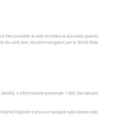
Contacto
Conmutador de idioma
e
è fare possibile al web ricordare la sua visita quando
e da venti anni, dai primi navigatori per la World Wide
 identità, o informazione personale. I dati che salvano
Internet Explorer e prova a navigare sulla stessa web,