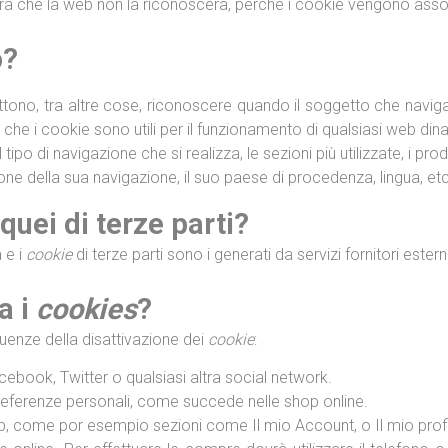
à che la web non la riconoscerà, perché i cookie vengono assoc
o?
ttono, tra altre cose, riconoscere quando il soggetto che navi
he i cookie sono utili per il funzionamento di qualsiasi web din
po di navigazione che si realizza, le sezioni più utilizzate, i prodo
ione della sua navigazione, il suo paese di procedenza, lingua, etc
quei di terze parti?
 e i
cookie
di terze parti sono i generati da servizi fornitori est
a i
cookies
?
uenze della disattivazione dei
cookie
:
ebook, Twitter o qualsiasi altra social network.
preferenze personali, come succede nelle shop online.
b, come por esempio sezioni come Il mio Account, o Il mio prof