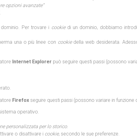
re opzioni avanzate”
.
 dominio. Per trovare i
cookie
di un dominio, dobbiamo introd
cherma una o più linee con
cookie
della web desiderata. Adesso
gatore
Internet Explorer
può seguire questi passi (possono variar
erato.
gatore
Firefox
seguire questi passi (possono variare in funzione d
 sistema operativo.
e personalizzata per lo storico
.
ivare o disattivare i
cookie
, secondo le sue preferenze.