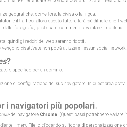
online. Per effettuare le compre dovrà utilizzare il telefono o 
ze geografiche, come l’ora, la divisa o la lingua.
atori e il traffico, allora questo fattore farà più difficile che il 
re delle fotografie, pubblicare commenti o valutare i contenu
a, quindi gli redditi del web saranno ridotti .
le vengono disattivate non potrà utilizzare nessun social network.
es
?
ato o specifico per un dominio.
ione di configurazione del suo navigatore. In quest’area potrà 
r i navigatori più popolari.
ookie
del navigatore
Chrome
. (Questi passi potrebbero variare i
ante il menu File, o cliccando sull’icona di personalizzazione ch