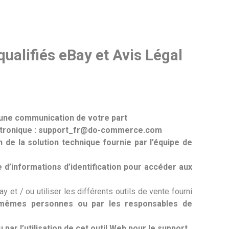
Contacto
Conmutador de idioma
alifiés eBay et Avis Légal
cune communication de votre part
lectronique : support_fr@do-commerce.com
e la solution technique fournie par l’équipe de
’informations d’identification pour accéder aux
et / ou utiliser les différents outils de vente fourni
s mêmes personnes ou par les responsables de
r l’utilisation de cet outil Web pour le support.