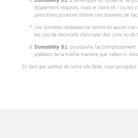
Domobility S.L
a développé un système de prote
légalement requises, mais le client et / ou le
personnes pourront obtenir ces données de façon
Les données obtenues ne seront en aucun cas céd
les cas de nécessité d’envoyer des colis ou de 
Domobility S.L
poursuivra l’accomplissement de
publiées de la même manière que celles-ci. Ainsi
En tant que visiteur de notre site Web, vous acceptez l’u