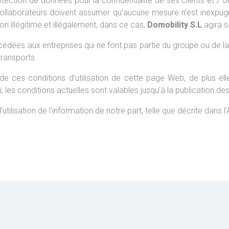
ction de données pour la confidentialité de ses clients et / o
s collaborateurs doivent assumer qu’aucune mesure n’est inexpu
 illégitime et illégalement, dans ce cas,
Domobility S.L
agira s
ées aux entreprises qui ne font pas partie du groupe ou de la c
transports.
 ces conditions d’utilisation de cette page Web, de plus elle 
, les conditions actuelles sont valables jusqu’à la publication d
tilisation de l’information de notre part, telle que décrite dans l