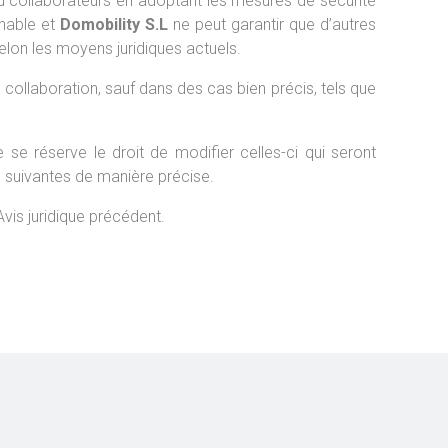
u collaborateurs en adoptant les mesures de sécurité
gnable et
Domobility S.L
ne peut garantir que d’autres
elon les moyens juridiques actuels.
ollaboration, sauf dans des cas bien précis, tels que
se réserve le droit de modifier celles-ci qui seront
es suivantes de manière précise.
’Avis juridique précédent.