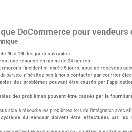
Servicios
Proyectos
Noticias
Blog
ique DoCommerce pour vendeurs qu
hnique
 de 9h à 18h les jours ouvrables
ront une réponse en moins de 24 heures
ermerons l’incident si, après 5 jours, nous ne recevons au
 du service,
n’hésitez pas à nous contacter par courrier é
es des problèmes pouvant être causés par l’application d
es des problèmes pouvant être causés par la fourniture d
s aide à résoudre les problèmes lors de l’intégration avec eBay 
u système du vendeur doivent être effectuées par le
sera effectué exclusivement par courrier électronique ou pa