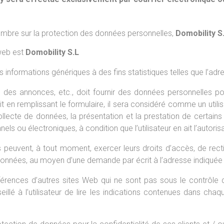
mbre sur la protection des données personnelles,
Domobility S
 web est
Domobility S.L
informations génériques à des fins statistiques telles que l’adress
s, des annonces, etc., doit fournir des données personnelles po
crit en remplissant le formulaire, il sera considéré comme un uti
ollecte de données, la présentation et la prestation de certains 
els ou électroniques, à condition que l’utilisateur en ait l’autoris
euvent, à tout moment, exercer leurs droits d’accès, de rectif
s données, au moyen d’une demande par écrit à l’adresse indiquée
férences d’autres sites Web qui ne sont pas sous le contrôle
llé à l’utilisateur de lire les indications contenues dans chaque