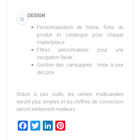
DESIGN
Personnalisation de home, fiche du
produit et catalogue pour chaque
marketplace.
Filtres personnalisés pour une
navigation facile.
Gestion des campagnes : mise à jour
des prix.
Grâce à ces outils, les ventes multicanales
seront plus simples et les chiffres de conversion
seront nettement meilleurs.
F
T
Li
Pi
a
wi
nk
nt