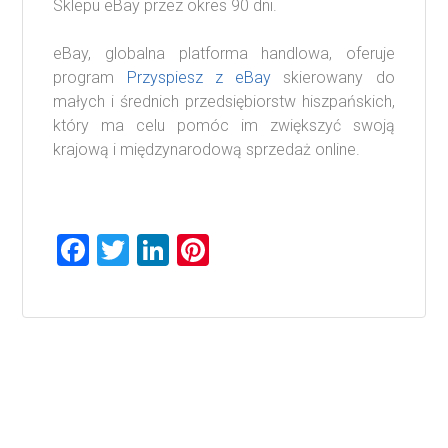
Sklepu eBay przez okres 90 dni.
eBay, globalna platforma handlowa, oferuje
program
Przyspiesz z eBay
skierowany do
małych i średnich przedsiębiorstw hiszpańskich,
który ma celu pomóc im zwiększyć swoją
krajową i międzynarodową sprzedaż online.
F
T
Li
Pi
a
wi
nk
nt
ce
tt
e
er
b
er
dI
es
o
n
t
ok