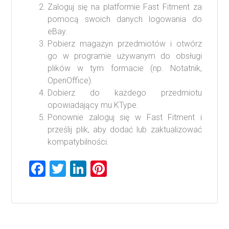
Zaloguj się na platformie Fast Fitment za
pomocą swoich danych logowania do
eBay.
Pobierz magazyn przedmiotów i otwórz
go w programie używanym do obsługi
plików w tym formacie (np. Notatnik,
OpenOffice).
Dobierz do każdego przedmiotu
opowiadający mu KType.
Ponownie zaloguj się w Fast Fitment i
prześlij plik, aby dodać lub zaktualizować
kompatybilności.
F
T
Li
Pi
a
wi
nk
nt
ce
tt
e
er
b
er
dI
es